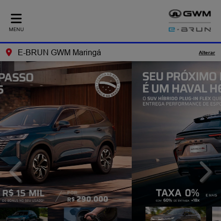
MENU
E-BRUN GWM Maringá
Alterar
templates.template-01.components.carousel.texts.control_
temp