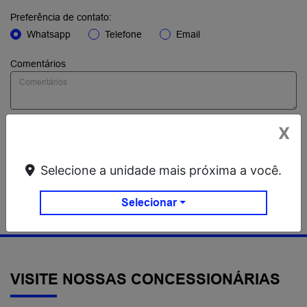
Preferência de contato:
Whatsapp
Telefone
Email
Comentários
Li e aceito a
Política de Privacidade.
e concordo em receber
X
comunicações da concessionária.
Selecione a unidade mais próxima a você.
ENVIAR MENSAGEM
Selecionar
VISITE NOSSAS CONCESSIONÁRIAS