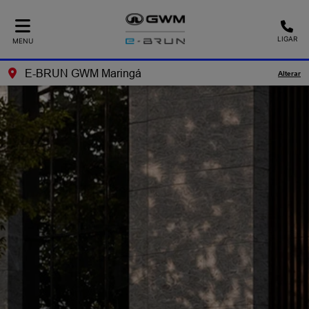
LIGAR
MENU
E-BRUN GWM Maringá
Alterar