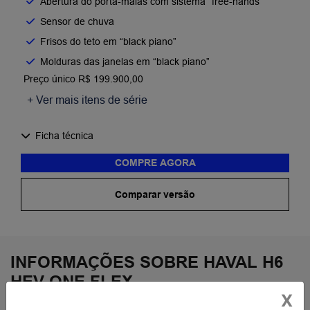
Abertura do porta-malas com sistema “free-hands”
Sensor de chuva
Frisos do teto em “black piano”
Molduras das janelas em “black piano”
Preço único R$ 199.900,00
+ Ver mais itens de série
Ficha técnica
COMPRE AGORA
Comparar versão
INFORMAÇÕES SOBRE HAVAL H6
HEV ONE FLEX
X