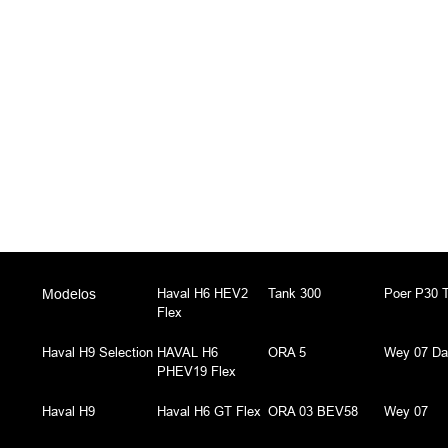
Haval H6 HEV2
Tank 300
Poer P30 T
Modelos
Flex
Haval H9 Selection
HAVAL H6
ORA 5
Wey 07 Dar
PHEV19 Flex
Haval H9
Haval H6 GT Flex
ORA 03 BEV58
Wey 07