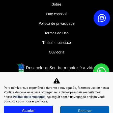
Sobre
Fale conosco
Política de privacidade
Termos de Uso
Trabalhe conosco
Ouvidoria
Desacelere. Seu bem maior é a vida.
E-BRUN MOTORS LTDA
Para otimizar sua experiência durante a navegação, fazemos uso de nossa
48.938.207/0001-38
Política de cookies e para proteger seus dados pessoais respeitamos
nossa
Política de privacidade
. Ao seguir com a navegação e visita você
concorda com nossas políticas.
Aceitar
Recusar
Desenvolvido pela DEALERSPACE ® Direitos Reservados.