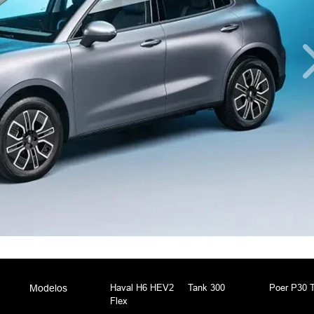
Haval H6 HEV2
Tank 300
Poer P30 T
Modelos
Flex