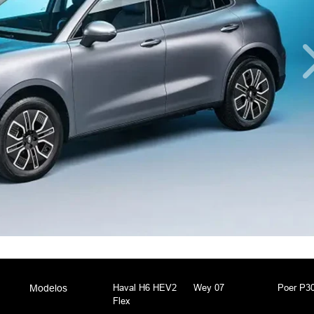
Haval H6 HEV2
Wey 07
Poer P30
Modelos
Flex